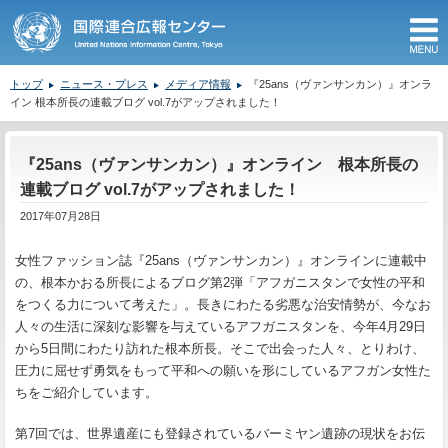
M
トップ
ニュース・プレス
メディア情報
『25ans（ヴァンサンカン）』オンラ
イン 根本所長の連載ブログ vol.7がアップされました！
ここから本文です。
『25ans（ヴァンサンカン）』オンライン 根本所長の
連載ブログ vol.7がアップされました！
2017年07月28日
女性ファッション誌『25ans（ヴァンサンカン）』オンラインに連載中
の、根本かおる所長によるブログ第2弾「アフガニスタンで女性の平和
をつくる力について考えた」。長きにわたる劣悪な治安情勢が、今なお
人々の生活に深刻な影響を与えているアフガニスタンを、今年4月29日
から5日間にわたり訪れた根本所長。そこで出会った人々、とりわけ、
圧力に屈せず勇気をもって平和への願いを形にしているアフガン女性た
ちをご紹介しています。
第7回では、世界遺産にも登録されているバーミヤン遺跡の現状をお伝