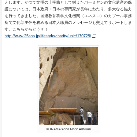
えします。かつて文明の十字路として栄えたバーミヤンの文化遺産の保
護については、日本政府・日本の専門家が長年にわたり、多大なる協力
を行ってきました。国連教育科学文化機関（ユネスコ）のカブール事務
所で文化部主任を務める日本人職員のメッセージも交えてリポートしま
す。こちらからどうぞ！
http://www.25ans.jp/lifestyle/charity/unic/170728/
©UNAMA/Anna Maria Adhikari