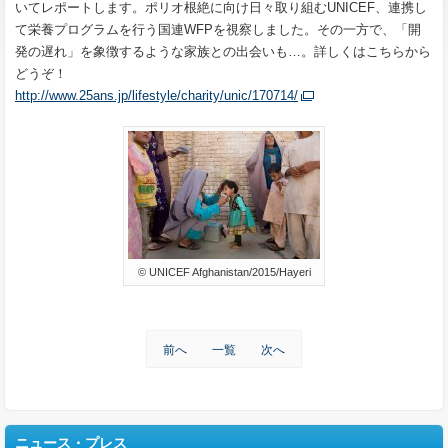
いてレポートします。ポリオ根絶に向け日々取り組むUNICEF、連携し
て栄養プログラムを行う国連WFPを視察しました。その一方で、「開
発の遅れ」を象徴するような家族との出会いも…。詳しくはこちらから
どうぞ！
http://www.25ans.jp/lifestyle/charity/unic/170714/
© UNICEF Afghanistan/2015/Hayeri
前へ
一覧
次へ
ニュース・プレス