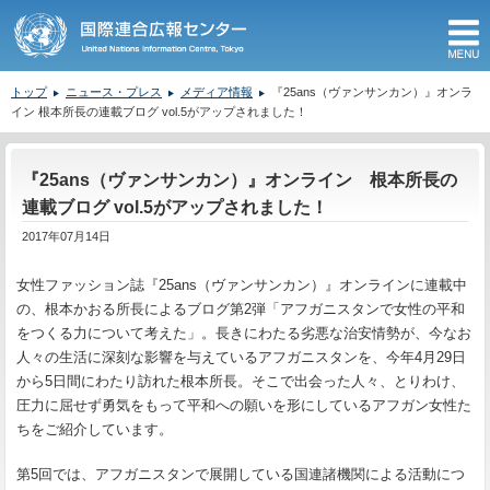
M
トップ
ニュース・プレス
メディア情報
『25ans（ヴァンサンカン）』オンラ
イン 根本所長の連載ブログ vol.5がアップされました！
ここから本文です。
『25ans（ヴァンサンカン）』オンライン 根本所長の
連載ブログ vol.5がアップされました！
2017年07月14日
女性ファッション誌『25ans（ヴァンサンカン）』オンラインに連載中
の、根本かおる所長によるブログ第2弾「アフガニスタンで女性の平和
をつくる力について考えた」。長きにわたる劣悪な治安情勢が、今なお
人々の生活に深刻な影響を与えているアフガニスタンを、今年4月29日
から5日間にわたり訪れた根本所長。そこで出会った人々、とりわけ、
圧力に屈せず勇気をもって平和への願いを形にしているアフガン女性た
ちをご紹介しています。
第5回では、アフガニスタンで展開している国連諸機関による活動につ