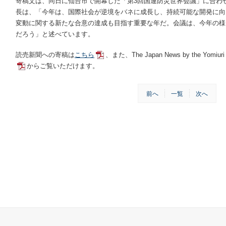
寄稿文は、同日に仙台市で開幕した「第3回国連防災世界会議」に合わ
長は、「今年は、国際社会が逆境をバネに成長し、持続可能な開発に向
変動に関する新たな合意の達成も目指す重要な年だ。会議は、今年の様
だろう」と述べています。
読売新聞への寄稿は
こちら
、また、The Japan News by the Yom
からご覧いただけます。
前へ
一覧
次へ