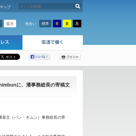
検索する
マップ
拡大
標準
青
黄
黒
色合い
ここから本文です。
uri Shimbunに、潘事務総長の寄稿文
mbun に、潘基文（パン・ギムン）事務総長の寄