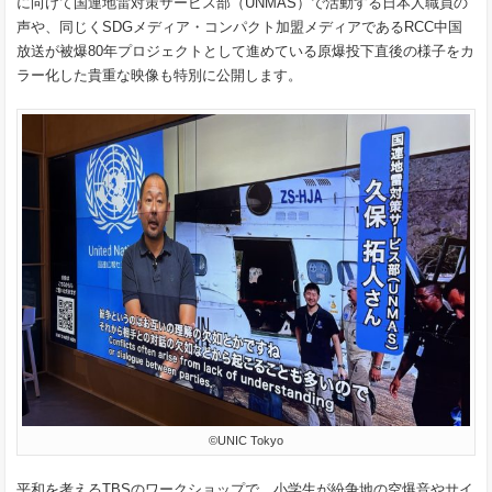
に向けて国連地雷対策サービス部（UNMAS）で活動する日本人職員の
声や、同じくSDGメディア・コンパクト加盟メディアであるRCC中国
放送が被爆80年プロジェクトとして進めている原爆投下直後の様子をカ
ラー化した貴重な映像も特別に公開します。
©UNIC Tokyo
平和を考えるTBSのワークショップで、小学生が紛争地の空爆音やサイ