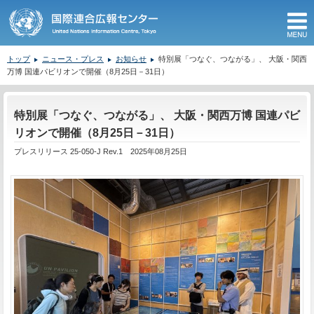
M
トップ
ニュース・プレス
お知らせ
特別展「つなぐ、つながる」、 大阪・関西
万博 国連パビリオンで開催（8月25日－31日）
ここから本文です。
特別展「つなぐ、つながる」、 大阪・関西万博 国連パビ
リオンで開催（8月25日－31日）
プレスリリース 25-050-J Rev.1 2025年08月25日