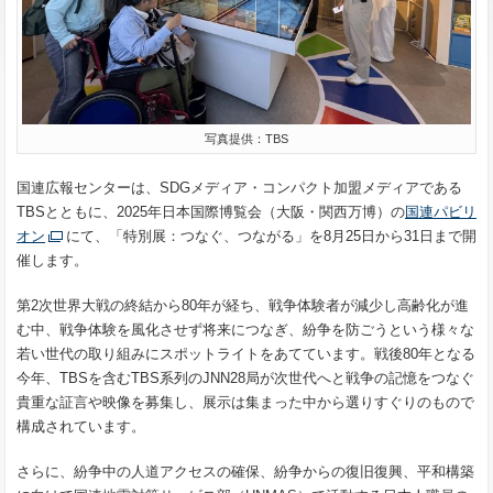
写真提供：TBS
国連広報センターは、SDGメディア・コンパクト加盟メディアである
TBSとともに、2025年日本国際博覧会（大阪・関西万博）の
国連パビリ
オン
にて、「特別展：つなぐ、つながる」を8月25日から31日まで開
催します。
第2次世界大戦の終結から80年が経ち、戦争体験者が減少し高齢化が進
む中、戦争体験を風化させず将来につなぎ、紛争を防ごうという様々な
若い世代の取り組みにスポットライトをあてています。戦後80年となる
今年、TBSを含むTBS系列のJNN28局が次世代へと戦争の記憶をつなぐ
貴重な証言や映像を募集し、展示は集まった中から選りすぐりのもので
構成されています。
さらに、紛争中の人道アクセスの確保、紛争からの復旧復興、平和構築