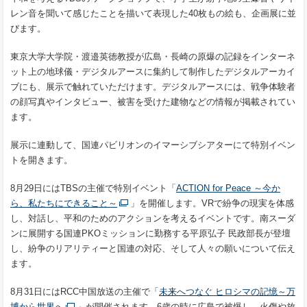
レン音を聞いて感じたことを描いて表現した40枚もの絵も、企画展に並
びます。
東京大学大学院・渡邉英徳教授が広島・長崎の原爆の記録をインターネ
ット上の地球儀・デジタルアースに集約して制作したデジタルアーカイ
ブにも、展示で触れていただけます。デジタルアースには、戦争体験者
の顔写真やインタビュー、被害を受けた建物などの情報が掲載されてい
ます。
展示に連動して、国連パビリオンのイマーシブシアターにて特別イベン
トを開きます。
8月29日にはTBSの主催で特別イベント「
ACTION for Peace ～今か
ら、私たちにできること～
」を開催します。VRで紛争の現実を体感
し、対話し、平和のためのアクションを考えるイベントです。南スーダ
ンに展開する国連PKOミッションに勤務する平原弘子 民政部長が登壇
し、紛争のリアリティーと国連の対応、そして人々の願いについて伝え
ます。
8月31日にはRCC中国放送の主催で「
未来へつなぐ ヒロシマの記憶～万
博から世界へ
」が開催されます。6歳の時に広島で被爆し、火傷や放