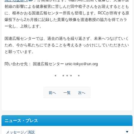
射線の影響による健康被害に苦しんだ田中稔子さんをお迎えするととも
に、根本かおる国連広報センター所長も登壇します。RCCが所有する原
爆投下から2カ月後に記録した貴重な映像を渡邉教授の協力を得てカラ
ー化し、上映します。
国連広報センターでは、過去の過ちを繰り返さず、未来へつなげていく
ため、今から私たちにできることを考えるきっかけにしていただきたい
と願っています。
問い合わせ先： 国連広報センター
unic-tokyo＠un.org
＊ ＊＊＊ ＊
前へ
一覧
次へ
ニュース・プレス
メッセージ／演説