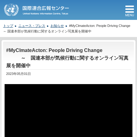
M
トップ
ニュース・プレス
お知らせ
#MyClmateActon: People Driving Change
～ 国連本部が気候行動に関するオンライン写真展を開催中
ここから本文です。
#MyClmateActon: People Driving Change
～ 国連本部が気候行動に関するオンライン写真
展を開催中
2023年05月01日