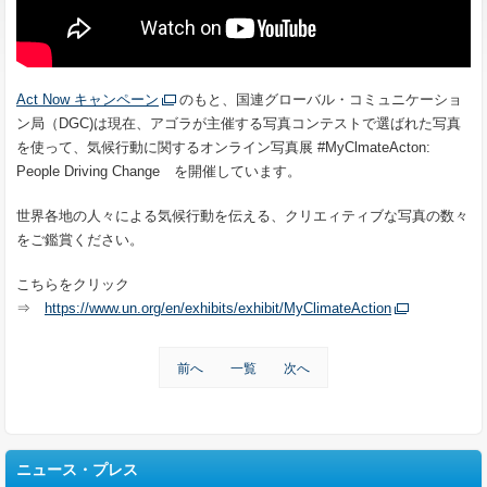
Act Now キャンペーン
のもと、国連グローバル・コミュニケーショ
ン局（DGC)は現在、アゴラが主催する写真コンテストで選ばれた写真
を使って、気候行動に関するオンライン写真展 #MyClmateActon:
People Driving Change を開催しています。
世界各地の人々による気候行動を伝える、クリエィティブな写真の数々
をご鑑賞ください。
こちらをクリック
⇒
https://www.un.org/en/exhibits/exhibit/MyClimateAction
前へ
一覧
次へ
ニュース・プレス