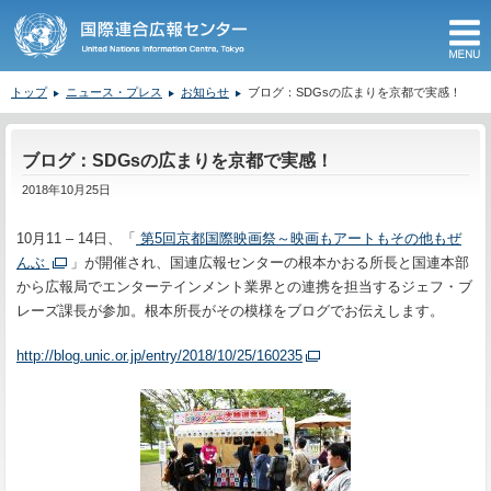
M
トップ
ニュース・プレス
お知らせ
ブログ：SDGsの広まりを京都で実感！
ここから本文です。
ブログ：SDGsの広まりを京都で実感！
2018年10月25日
10月11 – 14日、「
第5回京都国際映画祭～映画もアートもその他もぜ
んぶ
」が開催され、国連広報センターの根本かおる所長と
国連本部
から広報局でエンターテインメント業界との連携を担当するジェフ・ブ
レーズ課長が参加。根本所長が
その模様をブログでお伝えします。
http://blog.unic.or.jp/entry/2018/10/25/160235