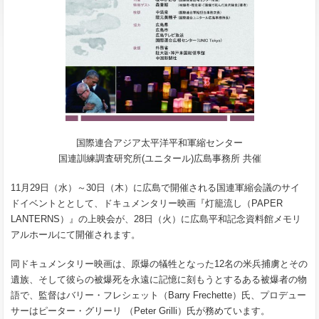
国際連合アジア太平洋平和軍縮センター
国連訓練調査研究所
(
ユニタール
)
広島事務所 共催
11月29日（水）～30日（木）に広島で開催される国連軍縮会議のサイ
ドイベントととして、ドキュメンタリー映画『灯籠流し（PAPER
LANTERNS）』の上映会が、28日（火）に広島平和記念資料館メモリ
アルホールにて開催されます。
同ドキュメンタリー映画は、原爆の犠牲となった12名の米兵捕虜とその
遺族、そして彼らの被爆死を永遠に記憶に刻もうとするある被爆者の物
語で、監督はバリー・フレシェット（Barry Frechette）氏、プロデュー
サーはピーター・グリーリ （Peter Grilli）氏が務めています。