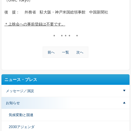
（UNIC Tokyo）
後 援： 外務省 駐大阪・神戸米国総領事館 中国新聞社
＊上映会への事前登録は不要です。
＊ ＊＊＊ ＊
前へ
一覧
次へ
ニュース・プレス
メッセージ／演説
お知らせ
気候変動と国連
2030アジェンダ