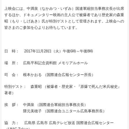
上映会には、中満泉（なかみつ・いずみ）国連軍縮担当事務次長が出席
するほか、ドキュメンタリー映画の主人公で被爆者であり歴史家の森重
昭（もり・しげあき）氏が特別ゲストとして登壇されます。上映会への
皆さまのご参加を心よりお待ちしています。
日 時： 2017年11月28日（火）午後6時～午後8時
場 所： 広島平和記念資料館 メモリアルホール
司 会： 根本かおる （国際連合広報センター所長）
特別ゲスト： 森重昭 （被爆者・歴史家・『原爆で死んだ米兵秘史』
著者）
挨 拶： 中満泉 （国際連合軍縮担当事務次長）
隈元美穂子 （国際連合ユニタール広島事務所長）
協 力： 広島県 広島市 広島テレビ放送 国際連合広報センター