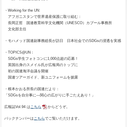
・Working for the UN:
アフガニスタンで世界遺産保護に取り組む：
長岡正哲 国連教育科学文化機関（UNESCO）カブール事務所
文化部主任
・モハメッド国連副事務総長が訪日 日本社会でのSDGsの浸透を実感
・TOPICS@UN：
SDGs学生フォトコンに1,000点超の応募！
英国出身のスメイル氏が広報局のトップに
初の国連海洋会議を開催
国連ツアーガイド、新ユニフォームを披露
・根本かおる所長の国連だより：
「SDGsを自分事に―関心の広がりに手ごたえあり！」
広報誌Vol.94 は
こちら
からどうぞ。
バックナンバーは
こちら
でご覧いただけます。