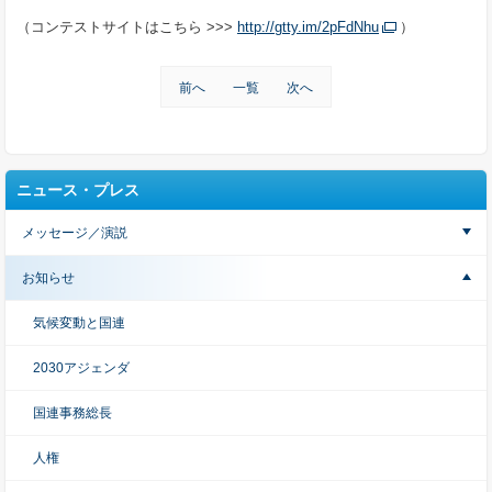
（コンテストサイトはこちら >>>
http://gtty.im/2pFdNhu
）
前へ
一覧
次へ
ニュース・プレス
メッセージ／演説
お知らせ
気候変動と国連
2030アジェンダ
国連事務総長
人権