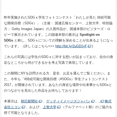
昨年実施されたSDGｓ学生フォトコンテスト「わたしが見た
持続可能
な開発目標
（
SDGs
）」（主催：
国連広報センター、上智大学、特別協
力：
Getty Images
Japan）の入賞作品が、国連本部のビジターズ・ロ
ビーで展示されています。この国連本部の展示は
Spotlight on
SDGs
と称し、SDGｓについての理解を深めることが出来るようになっ
ています。（詳しくはこちら>>>
http://bit.ly/2uGD1yF
)
これらの写真には学生のSDGｓに対する想いが詰まっており、自分の身
近なところから何ができるかを考え写真で表現しています。
この期間にNYを訪問される方、是非、お足を運んでご覧ください。ま
た、今年も「#持続可能な開発目標（#SDGs）学生フォトコンテスト
2017」が開催されています。あなたの身近な場所や出来事からSDGsと
のつながりを見出した作品をお待ちしております！
本展示は、
朝日新聞社
、
ゲッティイメージズジャパン
、
株式
会社ニコン
、および、
上智大学
（アルファベット順）
のご協力を
得て可能となりました。