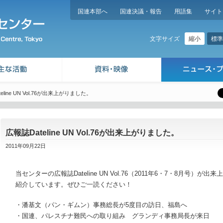
国連本部へ
国連決議・報告
用語集
サイト
縮小
標準
文字サイズ
eline UN Vol.76が出来上がりました。
広報誌Dateline UN Vol.76が出来上がりました。
2011年09月22日
当センターの広報誌Dateline UN Vol.76（2011年6・7・8月号
紹介しています。ぜひご一読ください！
・潘基文（パン・ギムン）事務総長が5度目の訪日、福島へ
・国連、パレスチナ難民への取り組み グランディ事務局長が来日