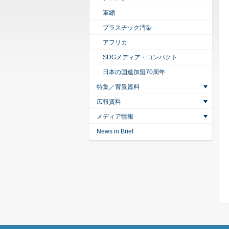
軍縮
プラスチック汚染
アフリカ
SDGメディア・コンパクト
日本の国連加盟70周年
特集／背景資料
広報資料
メディア情報
News in Brief