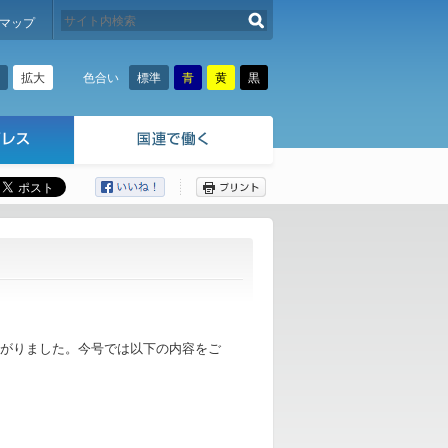
検索する
マップ
拡大
標準
青
黄
黒
色合い
ここから本文です。
）が出来上がりました。今号では以下の内容をご