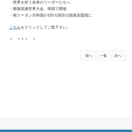
・世界を担う未来のリーダーたちへ
・模擬国連世界大会、韓国で開催
・南スーダン共和国が193カ国目の国連加盟国に
こちら
をクリックしてご覧下さい。
＊ ＊＊＊ ＊
前へ
一覧
次へ