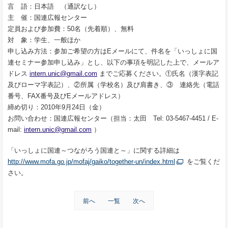
言 語：日本語 （通訳なし）
主 催：国連広報センター
定員および参加費：50名（先着順）、無料
対 象：学生、一般ほか
申し込み方法：参加ご希望の方はEメールにて、件名を「いっしょに国
連セミナー参加申し込み」とし、以下の事項を明記した上で、メールア
ドレス
intern.unic@gmail.com
までご応募ください。①氏名（漢字表記
及びローマ字表記）、②所属（学校名）及び肩書き、③ 連絡先（電話
番号、FAX番号及びEメールアドレス）
締め切り：2010年9月24日（金）
お問い合わせ：国連広報センター（担当：太田 Tel: 03-5467-4451 / E-
mail:
intern.unic@gmail.com
）
「いっしょに国連～つながろう国連と～」に関する詳細は
http://www.mofa.go.jp/mofaj/gaiko/together-un/index.html
をご覧くだ
さい。
前へ
一覧
次へ