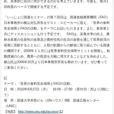
め、具体的に自分に何ができるのかを考えていきます。今後も、毎月1
回程度のペースで開催する予定です。
「いっしょに国連セミナー」の第７回目は、国連食糧農業機関（FAO）
日本事務所の横山光弘所長をゲスト・スピーカーに迎え、「世界の食料
安全保障とFAOの活動」をテーマにお話いただきます。また、参加者と
共にディスカッションも行う予定です。 FAOは、栄養水準の向上、農
林水産業の生産性の改善及び農村住民の生活の改善を通じて世界経済の
発展に貢献するとともに、人類の飢餓からの解放に取り組んでいる国連
の機関です。2009年１１月には世界食料安全保障サミットを開催し、飢
餓撲滅のため、農業への投資を大幅に増大することなどを決めました。
横山氏は2006年10月より日本事務所所長を務めています。ぜひ奮って
ご参加ください。
記
テーマ：「世界の食料安全保障とFAOの活動」
日 時：2010年9月27日（月） 16:00－17:00 （受付15：30より2階に
て）
場 所：国連大学本部ビル（UNハウス）8階 国連広報センター
（UNIC）
【地図】
http://www.unu.edu/access/