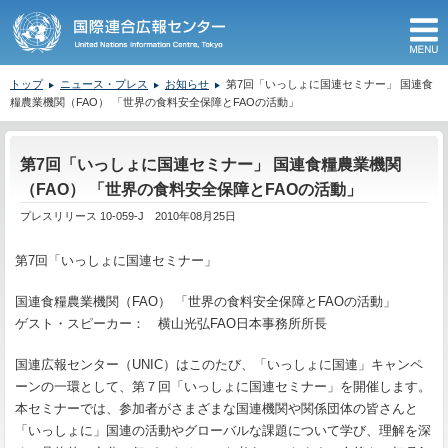
M
トップ
ニュース・プレス
お知らせ
第7回「いっしょに国連セミナー」 国連食
糧農業機関（FAO） 「世界の食料安全保障とFAOの活動」
ここから本文です。
第7回「いっしょに国連セミナー」 国連食糧農業機関
（FAO） 「世界の食料安全保障とFAOの活動」
プレスリリース 10-059-J 2010年08月25日
第7回「いっしょに国連セミナー」
国連食糧農業機関（FAO） 「世界の食料安全保障とFAOの活動」
ゲスト・スピーカー： 横山光弘FAO日本事務所所長
国連広報センター（UNIC）はこのたび、「いっしょに国連」キャンペ
ーンの一環として、第７回「いっしょに国連セミナー」を開催します。
本セミナーでは、参加者がさまざまな国連機関や関係団体の皆さんと
「いっしょに」国連の活動やグローバルな課題について学び、理解を深