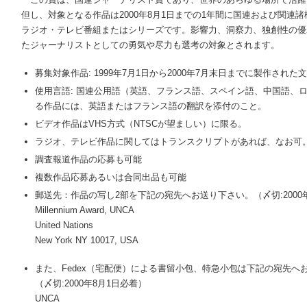
但し、対象となる作品は2000年8月1日までの1年間に国連および関連
ラジオ・テレビ番組またはシリーズです。影響力、洞察力、独創性の優
たジャーナリストとしての勇気や尽力も選考の対象とされます。
募集対象作品: 1999年7月1日から2000年7月末日までに製作され
使用言語: 国連公用語（英語、フランス語、スペイン語、中国語、
る作品には、英語またはフランス語の翻訳を添付のこと。
ビデオ作品はVHS方式（NTSCが望ましい）に限る。
ラジオ、テレビ作品に関してはトランスクリプトがあれば、なお可
調査報道作品の応募も可能
複数作品応募あるいは合同出品も可能
郵送先：作品の写し2部を下記の宛先へお送り下さい。（〆切:2000
Millennium Award, UNCA
United Nations
New York NY 10017, USA
また、Fedex（宅配便）による書留小包、特急小包は下記の宛先へ
（〆切:2000年8月1日必着）
UNCA