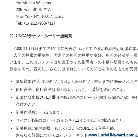
c/o Mr. Ian Williams
235 East 49 St #1A
New York NY, 10017, USA
Tel: +1- 212 -963-7117
2）UNCA/ラナン・ルーリー漫画賞
2000年8月1日までの1年間に発表された全ての政治風刺画が応募対
人間の尊厳の重要性、国家間の相互の尊重や友好、相互の経済的・環
います。このコンテストは加盟国やその指導者への中傷を助長するもの
原則を高め、説明し、さらにはそれについての関心を高めるものが受賞
募集対象作品: 1999年7月1日より2000年7月末日までに発表され
使用言語：使用言語は問わない。ただし、
英訳
を添付のこと。
応募には
出版された通り
の風刺画のコピー（記載出版物の名称、発
添付のこと。
応募作品数: 一人2点まで。
サイズ: 作品のコピーは9インチ×12インチ以下に収めること。
応募用紙: 添付参照、もしくは以下のURLより入手可能。
さらなる詳細についてはインターネット
www.LurieUNaward.com