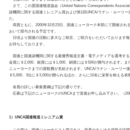
さて、この度国連報道協会（United Nations Correspondents Asso
諸機関に関する国連ミレニアム賞および第1回UNCA/ラナン・ルーリ
た。
両賞ともに、2000年10月23日、国連ニューヨーク本部にて開催さ
おいて授与される予定です。
日頃より国連の活動に多大なご助言、ご助力をいただいております報
お待ちしております。
国連と国連諸機関に関する最優秀報道文書・電子メディアを選考する国
金賞に＄2,000、銀賞には＄1,000、銅賞には＄500が贈与されます
ニューヨークまでの渡航費が支給されます。UNCA/ラナン・ルーリー漫画賞
＄5,000、3位に＄3,000が贈られるほか、さらに10名に栄誉を称える
各賞の詳しい募集要綱は下記の通りです。
応募は下記のニューヨークのUNCAまで直接お申し込み下さい。（200
1）UNCA国連報道ミレニアム賞
この賞は、国連ジャーナリスト賞であり、世界のあらゆる場所で活躍