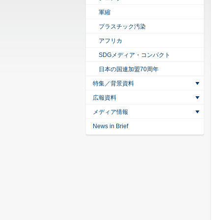
軍縮
プラスチック汚染
アフリカ
SDGメディア・コンパクト
日本の国連加盟70周年
特集／背景資料
広報資料
メディア情報
News in Brief