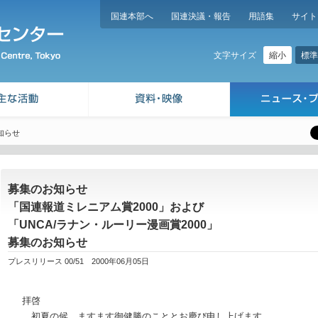
国連本部へ
国連決議・報告
用語集
サイト
縮小
標準
文字サイズ
知らせ
募集のお知らせ
「国連報道ミレニアム賞2000」および
「UNCA/ラナン・ルーリー漫画賞2000」
募集のお知らせ
プレスリリース 00/51 2000年06月05日
拝啓
初夏の候、ますます御健勝のこととお慶び申し上げます。