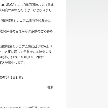
ciation: UNCA）にて第6回国連および国連
ー漫画賞の募集を行うはこびとなりまし
れる国連報道ミレニアム賞特別晩餐会に
道関係者の皆様からの多数のご応募を
連報道ミレニアム賞にはUNCAより
。また、必要に応じて受賞者には協会より
では1位に＄10,000、2位に
表彰状が贈られます。
0年8月1日必着）
敬具
するジャーナリストが応募できます。