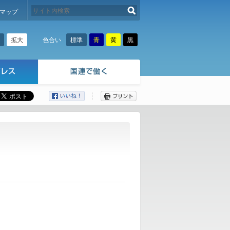
検索する
マップ
拡大
標準
青
黄
黒
色合い
ここから本文です。