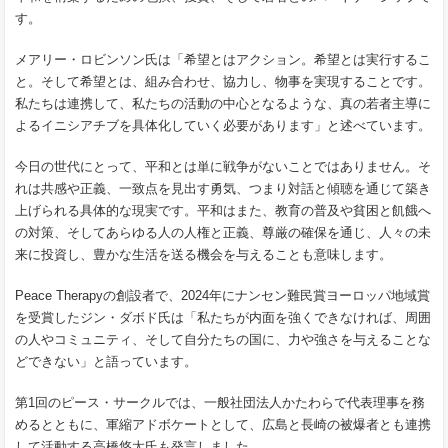
す。
メアリー・ロビンソン氏は「希望とはアクション。希望とは実行するこ
と。そして希望とは、組み合わせ、協力し、物事を実現することです。
私たちは連携して、私たちの活動の中心となるような、真の若者主導に
よるイニシアチブを具体化していく必要があります」と述べています。
今日の世代にとって、平和とは単に戦争がないことではありません。そ
れは共感や正義、一致点を見出す勇気、つまり対話と傾聴を通じて築き
上げられる具体的な現実です。平和はまた、教育の普及や貧困と飢餓へ
の対策、そしてあらゆる人の人権と正義、尊厳の確保を通じ、人々の未
来に投資し、豊かな生活を送る機会を与えることも意味します。
Peace Therapyの創設者で、2024年にナンセン難民賞ヨーロッパ地域賞
を受賞したジン・ダボド氏は「私たちが内面を強くできなければ、周囲
の人やコミュニティ、そして自分たちの国に、力や強さを与えることな
どできない」と語っています。
第1回のピース・サークルでは、一般社団法人かたわらで代表理事を務
めるとともに、軍縮アドボケートとして、広島と長崎の被爆者とも連携
して活動する高橋悠太氏も発言しました。