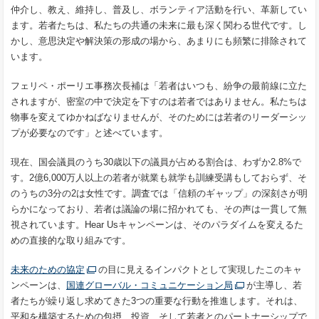
仲介し、教え、維持し、普及し、ボランティア活動を行い、革新してい
ます。若者たちは、私たちの共通の未来に最も深く関わる世代です。し
かし、意思決定や解決策の形成の場から、あまりにも頻繁に排除されて
います。
フェリペ・ポーリエ事務次長補は「若者はいつも、紛争の最前線に立た
されますが、密室の中で決定を下すのは若者ではありません。私たちは
物事を変えてゆかねばなりませんが、そのためには若者のリーダーシッ
プが必要なのです」と述べています。
現在、国会議員のうち30歳以下の議員が占める割合は、わずか2.8%で
す。2億6,000万人以上の若者が就業も就学も訓練受講もしておらず、そ
のうちの3分の2は女性です。調査では「信頼のギャップ」の深刻さが明
らかになっており、若者は議論の場に招かれても、その声は一貫して無
視されています。Hear Usキャンペーンは、そのパラダイムを変えるた
めの直接的な取り組みです。
未来のための協定
の目に見えるインパクトとして実現したこのキャ
ンペーンは、
国連グローバル・コミュニケーション局
が主導し、若
者たちが繰り返し求めてきた3つの重要な行動を推進します。それは、
平和を構築するための包摂、投資、そして若者とのパートナーシップで