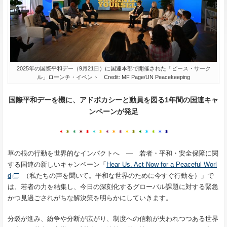
2025年の国際平和デー（9月21日）に国連本部で開催された「ピース・サーク
ル」ローンチ・イベント Credit: MF Page/UN Peacekeeping
国際平和デーを機に、アドボカシーと動員を図る1年間の国連キャ
ンペーンが発足
＊
＊
＊
＊
＊
＊
＊
＊
＊
＊
＊
＊
＊
＊
＊
＊
＊
草の根の行動を世界的なインパクトへ ― 若者・平和・安全保障に関
する国連の新しいキャンペーン「
Hear Us. Act Now for a Peaceful Worl
d
（私たちの声を聞いて。平和な世界のために今すぐ行動を）」で
は、若者の力を結集し、今日の深刻化するグローバル課題に対する緊急
かつ見過ごされがちな解決策を明らかにしていきます。
分裂が進み、紛争や分断が広がり、制度への信頼が失われつつある世界