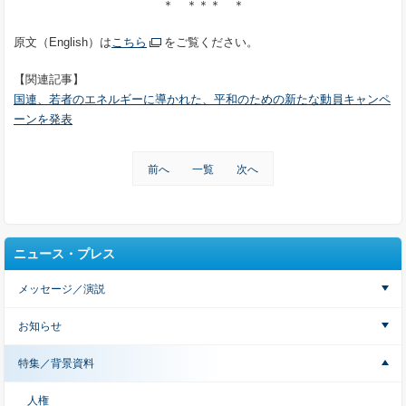
＊ ＊＊＊ ＊
原文（English）は
こちら
をご覧ください。
【関連記事】
国連、若者のエネルギーに導かれた、平和のための新たな動員キャンペ
ーンを発表
前へ
一覧
次へ
ニュース・プレス
メッセージ／演説
お知らせ
特集／背景資料
人権