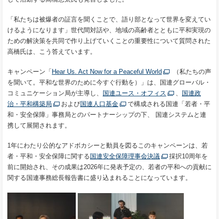
「私たちは被爆者の証言を聞くことで、語り部となって世界を変えてい
けるようになります」世代間対話や、地域の高齢者とともに平和実現の
ための解決策を共同で作り上げていくことの重要性について質問された
高橋氏は、こう答えています。
キャンペーン「
Hear Us. Act Now for a Peaceful World
（私たちの声
を聞いて。平和な世界のために今すぐ行動を）」は、国連グローバル・
コミュニケーション局が主導し、
国連ユース・オフィス
、
国連政
治・平和構築局
および
国連人口基金
で構成される国連「若者・平
和・安全保障」事務局とのパートナーシップの下、 国連システムと連
携して展開されます。
1年にわたり公的なアドボカシーと動員を図るこのキャンペーンは、若
者・平和・安全保障に関する
国連安全保障理事会決議
採択10周年を
前に開始され、その成果は2026年に発表予定の、若者の平和への貢献に
関する国連事務総長報告書に盛り込まれることになっています。