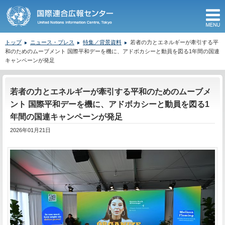
M
トップ
ニュース・プレス
特集／背景資料
若者の力とエネルギーが牽引する平
和のためのムーブメント 国際平和デーを機に、アドボカシーと動員を図る1年間の国連
キャンペーンが発足
ここから本文です。
若者の力とエネルギーが牽引する平和のためのムーブメ
ント 国際平和デーを機に、アドボカシーと動員を図る1
年間の国連キャンペーンが発足
2026年01月21日