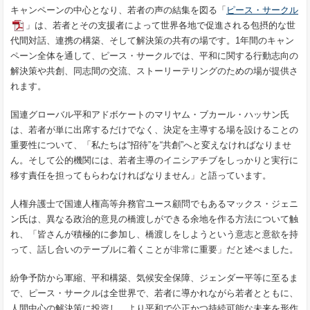
キャンペーンの中心となり、若者の声の結集を図る「
ピース・サークル
」は、若者とその支援者によって世界各地で促進される包摂的な世
代間対話、連携の構築、そして解決策の共有の場です。1年間のキャン
ペーン全体を通して、ピース・サークルでは、平和に関する行動志向の
解決策や共創、同志間の交流、ストーリーテリングのための場が提供さ
れます。
国連グローバル平和アドボケートのマリヤム・ブカール・ハッサン氏
は、若者が単に出席するだけでなく、決定を主導する場を設けることの
重要性について、「私たちは“招待”を“共創”へと変えなければなりませ
ん。そして公的機関には、若者主導のイニシアチブをしっかりと実行に
移す責任を担ってもらわなければなりません」と語っています。
人権弁護士で国連人権高等弁務官ユース顧問でもあるマックス・ジェニ
ン氏は、異なる政治的意見の橋渡しができる余地を作る方法について触
れ、「皆さんが積極的に参加し、橋渡しをしようという意志と意欲を持
って、話し合いのテーブルに着くことが非常に重要」だと述べました。
紛争予防から軍縮、平和構築、気候安全保障、ジェンダー平等に至るま
で、ピース・サークルは全世界で、若者に導かれながら若者とともに、
人間中心の解決策に投資し、より平和で公正かつ持続可能な未来を形作