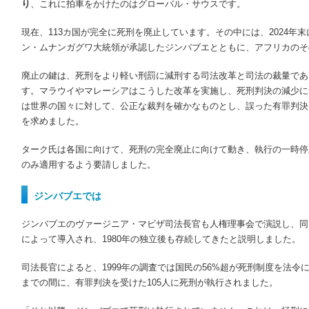
り
、これに拍車をかけたのはグローバル・サウスです。
現在、
113
カ国が完全に死刑を廃止しています。その中には、
2024
年末
ン・ムナンガグワ大統領が承認したジンバブエとともに、アフリカのそ
廃止の鍵は、死刑をより軽い刑罰に減刑する司法改革と司法の裁量であ
す。マラウイやマレーシアはこうした改革を実施し、死刑判決の減少に
は世界の国々に対して、公正な裁判を確かなものとし、誤った有罪判決
を求めました。
ターク氏は各国に向けて、死刑の完全廃止に向けて動き、執行の一時停
のみ適用するよう要請しました。
ジンバブエでは
ジンバブエのヴァージニア・マビザ司法長官も人権理事会で演説し、同
によって導入され、
1980
年の独立後も存続してきたと説明しました。
司法長官によると、
1999
年の調査では国民の
56%
超が死刑制度を法令
までの間に、有罪判決を受けた
105
人に死刑が執行されました。