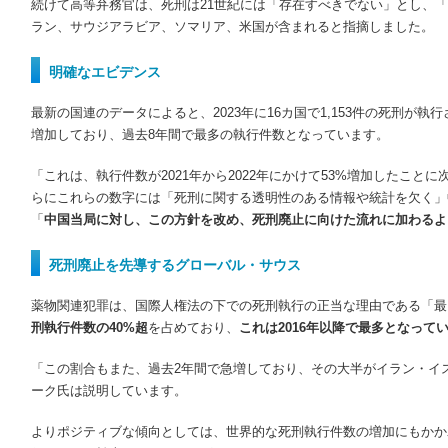
続けて高等弁務官は、死刑は
21
世紀には「存在すべきでない」とし、「
ラン、サウジアラビア、ソマリア、米国が含まれると指摘しました。
明確なエビデンス
最新の国連のデータによると、
2023
年に
16
カ国で
1,153
件の死刑が執行
増加しており、過去
8
年間で最多の執行件数となっています。
「これは、執行件数が
2021
年から
2022
年にかけて
53%
増加したことに
らにこれらの数字には「死刑に関する透明性のある情報や統計を欠く」
「
中国当局に対し、この方針を改め、死刑廃止に向けた流れに加わるよ
死刑廃止を先導するグローバル・サウス
薬物関連犯罪は、国際人権法の下での死刑執行の正当な理由である「最
刑執行件数の
40%
超
を占めており、
これは
2016
年以降で最多となって
「この割合もまた、過去
2
年間で急増しており、その大半がイラン・イ
ーク氏は説明しています。
よりポジティブな傾向としては、世界的な死刑執行件数の増加にもかか