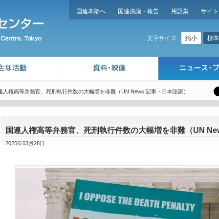
国連本部へ
国連決議・報告
用語集
サイト
縮小
標準
文字サイズ
連人権高等弁務官、死刑執行件数の大幅増を非難（UN News 記事・日本語訳）
国連人権高等弁務官、死刑執行件数の大幅増を非難（UN Ne
2025年03月28日