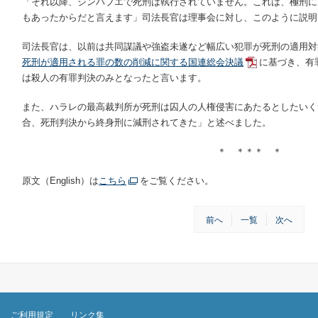
「それ以降、ジンバブエで死刑は執行されていません。これは、極刑に
もあったからだと言えます」司法長官は理事会に対し、このように説明
司法長官は、以前は共同謀議や強盗未遂など幅広い犯罪が死刑の適用対
死刑が適用される罪の数の削減に関する国連総会決議
に基づき、有
は殺人の有罪判決のみとなったと言います。
また、ハラレの最高裁判所が死刑は囚人の人権侵害にあたるとしたいく
合、死刑判決から終身刑に減刑されてきた」と述べました。
＊ ＊＊＊ ＊
原文（English）は
こちら
をご覧ください。
前へ
一覧
次へ
ご利用規定
リンク集