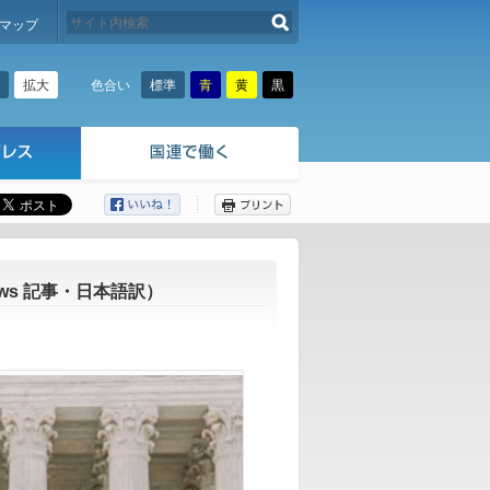
検索する
マップ
拡大
標準
青
黄
黒
色合い
ここから本文です。
ws 記事・日本語訳）