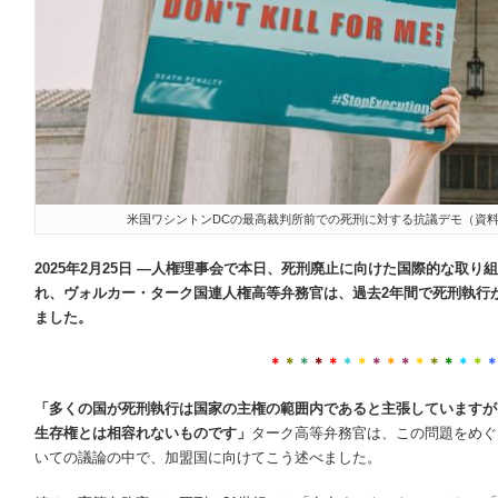
米国ワシントンDCの最高裁判所前での死刑に対する抗議デモ（資料画像）©spl
2025
年
2
月
25
日
—
人権理事会で本日、死刑廃止に向けた国際的な取り組
れ、ヴォルカー・ターク国連人権高等弁務官は、過去
2
年間で死刑執行
ました。
＊
＊
＊
＊
＊
＊
＊
＊
＊
＊
＊
＊
＊
＊
＊
「多くの国が死刑執行は国家の主権の範囲内であると主張していますが
生存権とは相容れないものです」
ターク高等弁務官は、この問題をめぐ
いての議論の中で、加盟国に向けてこう述べました。