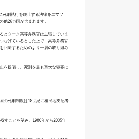
に死刑執行を廃止する法律をエマソ
の他
26
カ国が含まれます。
るとターク高等弁務官は主張していま
つなげているとした上で、高等弁務官
を回避するためのより一層の取り組み
止を提唱し、死刑を最も重大な犯罪に
国の死刑制度は
18
世紀に植民地支配者
に残すことを望み、
1980
年から
2005
年