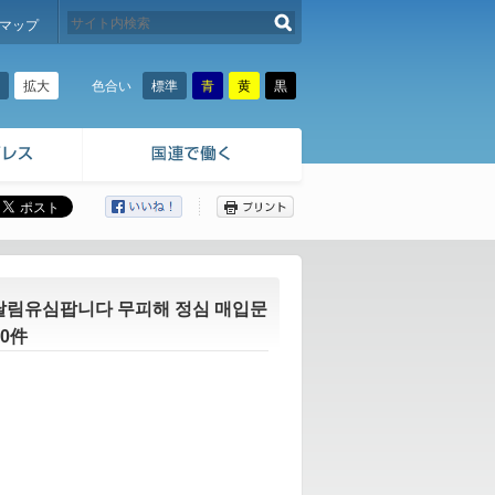
検索する
マップ
拡大
標準
青
黄
黒
色合い
ここから本文です。
 달림유심팝니다 무피해 정심 매입문
0件