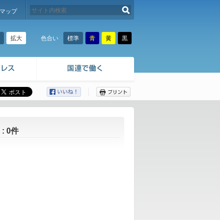
検索する
マップ
拡大
標準
青
黄
黒
色合い
ここから本文です。
 0件