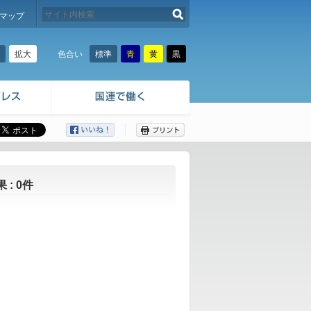
検索する
マップ
拡大
標準
青
黄
黒
色合い
ここから本文です。
: 0件