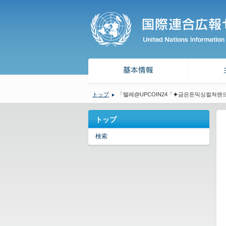
トップ
「텔레@UPCOIN24「⯌금은돈믹싱컬쳐
トップ
検索