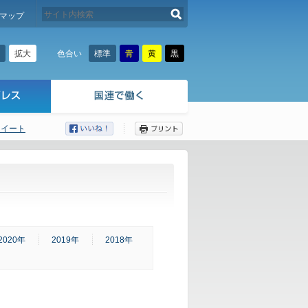
検索する
マップ
拡大
標準
青
黄
黒
色合い
ツイート
ここから本文です。
2020年
2019年
2018年