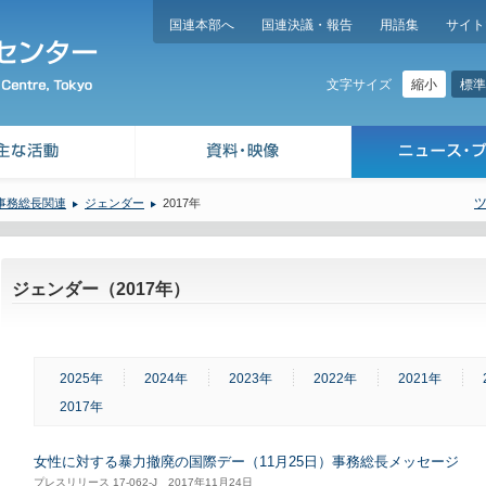
国連本部へ
国連決議・報告
用語集
サイト
縮小
標準
文字サイズ
事務総長関連
ジェンダー
2017年
ジェンダー（2017年）
2025年
2024年
2023年
2022年
2021年
2017年
女性に対する暴力撤廃の国際デー（11月25日）事務総長メッセージ
プレスリリース 17-062-J 2017年11月24日